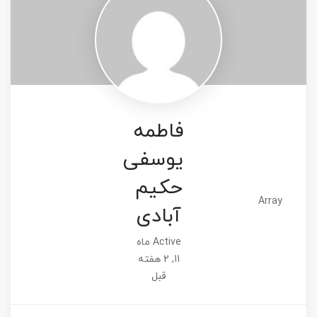
فاطمه
یوسفی
حکیم
Array
آبادی
Active ماه
11, 2 هفته
قبل