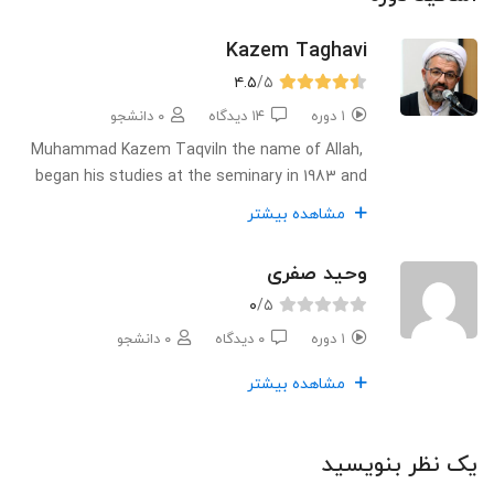
Kazem Taghavi
۴.۵
/۵
۱ دوره
۱۴ دیدگاه
۰ دانشجو
Muhammad Kazem Taqvi
In the name of Allah,
began his studies at the seminary in 1983 and
continued his education at the seminary in Qom
مشاهده بیشتر
in 1991. After completing his higher education, he
took many years of Tafsir and New Theology
وحید صفری
classes from Ayatollah Javadi Amoli, and for
۰
/۵
more than fifteen years he took classes outside
of jurisprudence and principles from Ayatollah
۱ دوره
۰ دیدگاه
۰ دانشجو
Fadel Lankarani, Ayatollah Sanei, Ayatollah
مشاهده بیشتر
Sobhani, Ayatollah Shubeiri Zanjani, Ayatollah
Javadi Amoli, Ayatollah Tabrizi, and Ayatollah
Soroush Mahallati. In philosophy, he took
یک نظر بنویسید
lessons from Professor Hassan Moalemi and