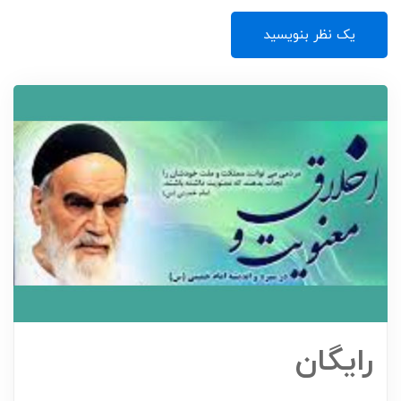
Ayatollah Bayat Zanjani, and in mysticism, he
took tapes from Ayatollah Hassanzadeh Amoli
یک نظر بنویسید
and Professor Yadollah Yazdan Panah. In
addition to conventional seminary classes, he
also participated in other educational courses,
such as the specialized course on Imam
Khomeini's political thought, and he collaborated
with the quarterly publications of the Islamic
Government and the seminary page of the
Islamic Republic newspaper. He taught for many
years at Allameh Tabataba'i University, Shahed
University, and Saveh City Branch Azad
His main concern and activity is
University.
research and writing in various fields of Islamic
sciences, including research and writing on the
thought and life of Imam Khomeini, for which he
has written and published more than two
رایگان
He has been the director
hundred articles so far.
of research at the institute for more than ten