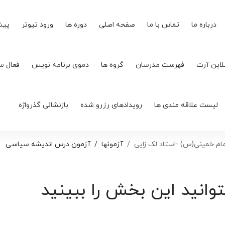
درباره ما
تماس با ما
صفحه اصلی
دوره ها
ورود تیوتر
پیش
لاین آرت
فهرست مدرسان
گروه ها
دموی برنامه نویس
فعال س
لیست علاقه مندی ها
رویدادهای رزرو شده
بازنشانی گذرواژه
م خمینی(س) -استاد لک زایی
آزمونها
آزمون درس اندیشه سیاسی
توانید این بخش را ببینید